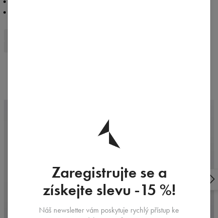
Lze prát v pračce
Navrženo a vyrobeno v Polsku (Bielsko-Biała)
sportovní kalhotky
dámské prádlo
béžové kalhotky
béžové prádlo
Frequently bought together
Zaregistrujte se a
získejte slevu -15 %!
Náš newsletter vám poskytuje rychlý přístup ke