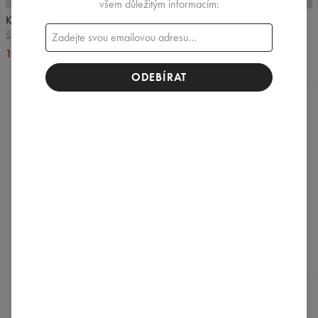
všem důležitým informacím:
Kalhotky
Brazilky, kalhotky
Šedý melanž
Šedé
10,99 US$
16,99 US$
13,99 US$
16,99 US$
ODEBÍRAT
HODNOCENÍ
(
0
)
Co si o tom zákazníci myslí?
Vytvořit recenzi