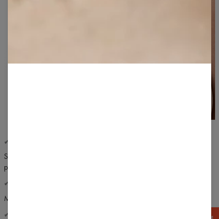
✔ KOMFORT POUŽITÍ
Specializované švy neomezují pohyb a poskytují maximální odolnost
proti protažení.
✔ JEMNÉ PLETENÍ
Měkká bavlna a elastan zajišťují maximální trvanlivost.
✔ KLASICKÝ STŘIH
ZÍSKEJTE