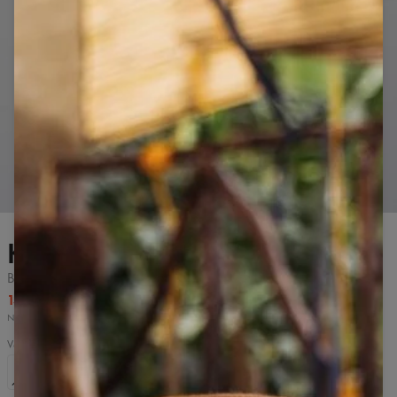
Krátkým dotykem přiblížíte
Modelka měří 179 cm a nosí velikost S.
Kalhotky
Béžové
13,99 US$
16,99 US$
Nejnižší cena za 30 dny před zavedením snížení: 13,99 US$.
Velikost
XS
S
M
L