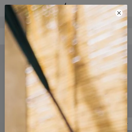
BEZPEČNÉ PLATBY
POUŽIJ KÓD A ZÍSKEJ -40%!
• KÓD: SUMMER40