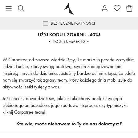
BEZPIECZNE PŁATNOŚCI
UŻYJ KODU I ZGARNIJ -40%!
• KOD: SUMMER40 •
W Carpatree od zawsze wiedzieliśmy, że marka to przede wszystkim
ludzie. Ludzie, którzy swoją postawą, swoim zaangażowaniem
inspirują innych do działania. Jesteśmy bardzo dumni z tego, że udało
nam się stworzyć tak zgrany team, który każdego dnia mobilizuje do
aktywności setki tysięcy z was.
Jeśli chcesz dowiedzieć się, jaki jest ukochany posiłek Twojego
ulubionego ambasadora, jego sportowa inspracja, czy typ muzyki,
kliknij
Carpatree team!
Kto wie, może niebawem to Ty do nas dołączysz?