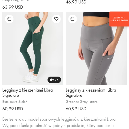
46,99 USD
63,99 USD
ZGARNIJ
-15% RABATU!
5
/5
Legginsy z kieszeniami Libra
Legginsy z kieszeniami Libra
Signature
Signature
Butelkowa Zieleń
Graphite Gray, szare
60,99 USD
60,99 USD
Bestsellerowy model sportowych legginsów z kieszonkami Libra!
Zapisz się i odbierz
Wygoda i funkcjonalność w jednym produkcie, który podniesie