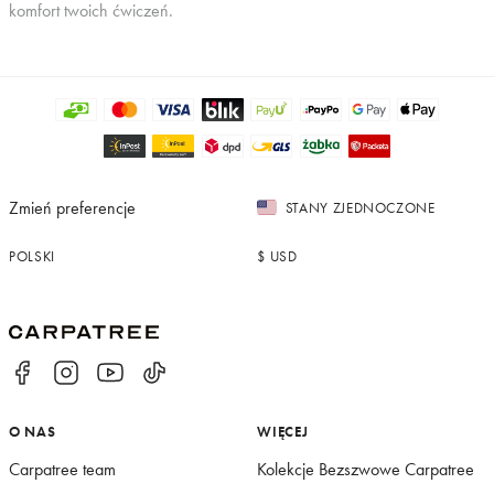
-15% zniżki!
komfort twoich ćwiczeń.
Nasz newsletter to szybki dostęp do
wszystkiego, co ważne:
SUBSKRYBUJ
Zmień preferencje
STANY ZJEDNOCZONE
POLSKI
$
USD
O NAS
WIĘCEJ
Carpatree team
Kolekcje Bezszwowe Carpatree