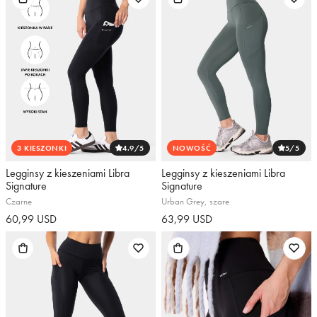
3 KIESZONKI
4.9
/5
NOWOŚĆ
5
/5
Legginsy z kieszeniami Libra
Legginsy z kieszeniami Libra
Signature
Signature
Czarne
Urban Grey, szare
60,99 USD
63,99 USD