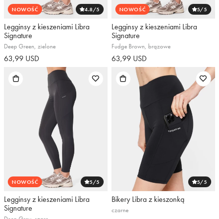
NOWOŚĆ
4.8
/5
NOWOŚĆ
5
/5
Legginsy z kieszeniami Libra
Legginsy z kieszeniami Libra
Signature
Signature
Deep Green, zielone
Fudge Brown, brązowe
63,99 USD
63,99 USD
NOWOŚĆ
5
/5
5
/5
Legginsy z kieszeniami Libra
Bikery Libra z kieszonką
Signature
czarne
Deep Grey, szare