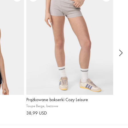
Prążkowane bokserki Cozy Leisure
Bralet
Taupe Beige, beżowe
Czarna
38,99 USD
38,99