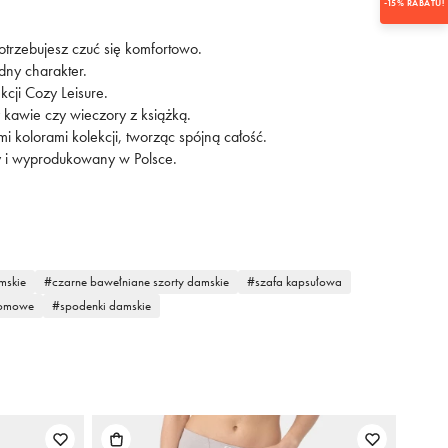
-15% RABATU!
otrzebujesz czuć się komfortowo.
dny charakter.
kcji Cozy Leisure.
 kawie czy wieczory z książką.
 kolorami kolekcji, tworząc spójną całość.
y i wyprodukowany w Polsce.
mskie
czarne bawełniane szorty damskie
szafa kapsułowa
domowe
spodenki damskie