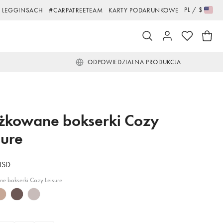
PL
/
$
 LEGGINSACH
#CARPATREETEAM
KARTY PODARUNKOWE
ODPOWIEDZIALNA PRODUKCJA
żkowane bokserki Cozy
sure
USD
e bokserki Cozy Leisure
ght
Coffee
Taupe
ige,
Beige,
Beige,
eżowe
beżowe
beżowe