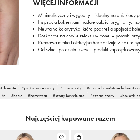
WIĘCEJ INFORMACJI
Minimalistyczny i wygodny – idealny na dni, kiedy p
Inspiracja bokserkami nadaje całości oryginalny, mo
Neutralna kolorystyka, która podkreśla spójność kole
Doskonałe na chwile relaksu w domu – poranki przy
Kremowa metka kolekcyjna harmonizuje z naturalnymi
Od szkicu po ostatni szew – produkt zaprojektowan
ki damskie
prążkowane szorty
mikroszorty
czarne bawełniane bokserki da
life
basic
homewear
szorty bawełniane
czarne szorty
bokserki 
Najczęściej kupowane razem