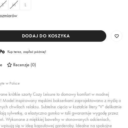
S
M
L
rozmiarów
DODAJ DO KOSZYKA
Kup teraz, zapłać później!
re
Recenzje
(
0
)
yte w Polsce
ane krótkie szorty Cozy Leisure to domowy komfort w modnej
e! Model inspirowany męskimi bokserkami zaprojektowano z myślą o
ych chwilach relaksu. Subtelne cięcia w kształcie litery "V" delikatnie
lają sylwetkę, a elastyczna gumka w talii gwarantuje wygodę przez
ień. Wykonane z miękkiej bawełny w stonowanych odcieniach,
e wpisują się w ideę kapsułowej garderoby. Idealne na spokojne