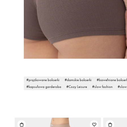
prążkowane bokserki
damskie bokserki
bawełniane bokser
kapsułowa garderoba
Cozy Leisure
slow fashion
slow 