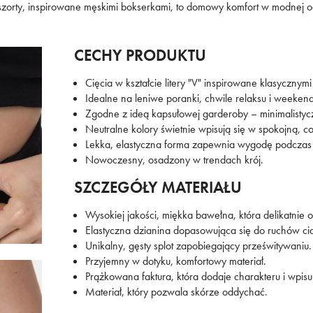
Zapi
zorty, inspirowane męskimi bokserkami, to domowy komfort w modnej o
CECHY PRODUKTU
Nas
Cięcia w kształcie litery "V" inspirowane klasycznym
Idealne na leniwe poranki, chwile relaksu i weeke
Zgodne z ideą kapsułowej garderoby – minimalistycz
Neutralne kolory świetnie wpisują się w spokojną, c
Lekka, elastyczna forma zapewnia wygodę podczas 
Nowoczesny, osadzony w trendach krój.
SZCZEGÓŁY MATERIAŁU
Wysokiej jakości, miękka bawełna, która delikatnie ot
Elastyczna dzianina dopasowująca się do ruchów cia
Unikalny, gęsty splot zapobiegający prześwitywaniu.
Przyjemny w dotyku, komfortowy materiał.
Prążkowana faktura, która dodaje charakteru i wpisuj
Materiał, który pozwala skórze oddychać.