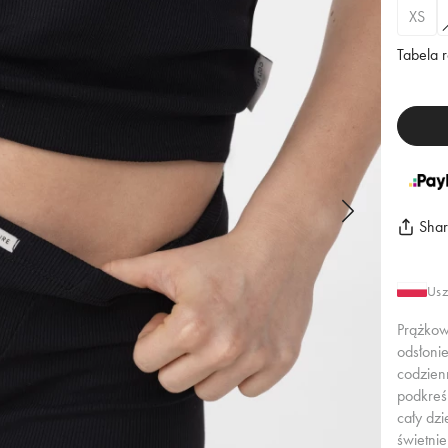
XS
Tabela 
Sha
Usz
Prążkow
odsłoni
codzienn
podkreś
cały dz
świetni