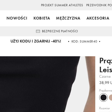
PROJEKT SUMMER ATHLETES
PRZEWODNIK PO
NOWOŚCI
KOBIETA
MĘŻCZYZNA
AKCESORIA
BEZPIECZNE PŁATNOŚCI
UŻYJ KODU I ZGARNIJ -40%!
• KOD: SUMMER40 •
Prą
Lei
Czarne
38,99 
Prążkowan
Czarne
Li
Be
Rozmiar
b