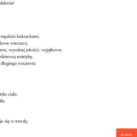
sz się i odbierz
dsłonie!
-15% zniżki!
z newsletter to szybki dostęp do
i męskimi bokserkami.
wszystkiego, co ważne:
ndowe wieczory.
ne, wysokiej jakości, wyjątkowe.
odzienną estetykę.
długiego noszenia.
SUBSKRYBUJ
ula ciało.
ła.
e się w trendy.
ZGARNIJ