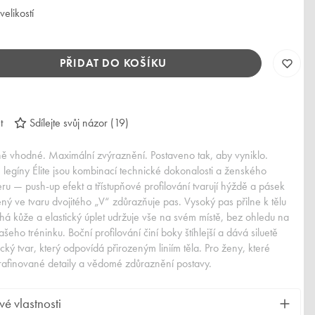
velikostí
PŘIDAT DO KOŠÍKU
t
Sdílejte svůj názor
(
19
)
ně vhodné. Maximální zvýraznění. Postaveno tak, aby vyniklo.
legíny Élite jsou kombinací technické dokonalosti a ženského
ru — push-up efekt a třístupňové profilování tvarují hýždě a pásek
ý ve tvaru dvojitého „V“ zdůrazňuje pas. Vysoký pas přilne k tělu
há kůže a elastický úplet udržuje vše na svém místě, bez ohledu na
šeho tréninku. Boční profilování činí boky štíhlejší a dává siluetě
ký tvar, který odpovídá přirozeným liniím těla. Pro ženy, které
 rafinované detaily a vědomé zdůraznění postavy.
vé vlastnosti