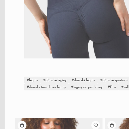
legíny
dámské legíny
dámské legíny
dámské sportovní 
dámské tréninkové legíny
legíny do posilovny
Elite
kal