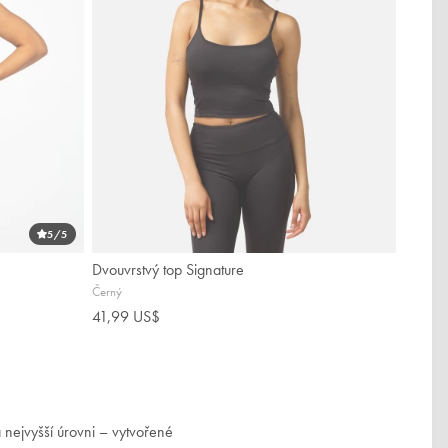
5
/5
Dvouvrstvý top Signature
Černý
41,99 US$
 nejvyšší úrovni – vytvořené