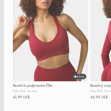
4.9
/5
Bezešvá podprsenka Élite
Bezešvý rozpi
Ruby Red, červená
Ruby Red, červ
41,99 US$
46,99 US$