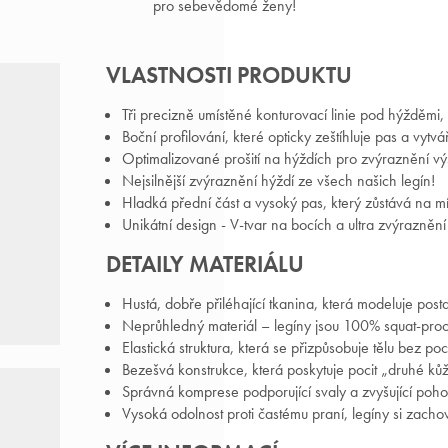
pro sebevědomé ženy!
VLASTNOSTI PRODUKTU
Tři precizně umístěné konturovací linie pod hýžděmi, k
Boční profilování, které opticky zeštíhluje pas a vyt
Optimalizované prošití na hýždích pro zvýraznění vý
Nejsilnější zvýraznění hýždí ze všech našich legín!
Hladká přední část a vysoký pas, který zůstává na m
Unikátní design - V-tvar na bocích a ultra zvýraznění
DETAILY MATERIÁLU
Hustá, dobře přiléhající tkanina, která modeluje post
Neprůhledný materiál – legíny jsou 100% squat-proo
Elastická struktura, která se přizpůsobuje tělu bez poci
Zar
Bezešvá konstrukce, která poskytuje pocit „druhé ků
Správná komprese podporující svaly a zvyšující pohod
získ
Vysoká odolnost proti častému praní, legíny si zachov