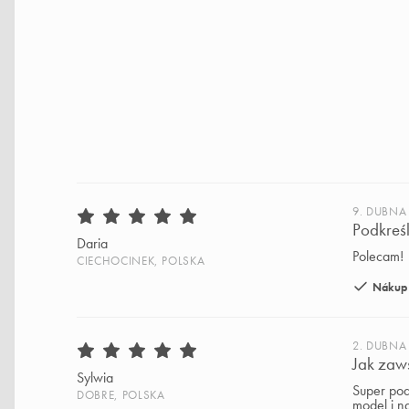
9. DUBNA
Podkreś
Daria
Polecam!
CIECHOCINEK, POLSKA
Nákup 
2. DUBNA
Jak zaw
Sylwia
Super podk
DOBRE, POLSKA
model i n