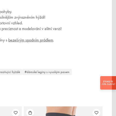
sletter vám poskytuje rychlý přístup
e všem důležitým informacím:
 pohyby.
 silnějším zvýrazněním hýždí!
ortovní vzhled.
preciznost a modelování v elitní verzi!
íny s
bezešvým spodním prádlem
.
ODEBÍRAT
razňující hýždě
dámské legíny s vysokým pasem
ZÍSKEJTE
-15% SLEVU!