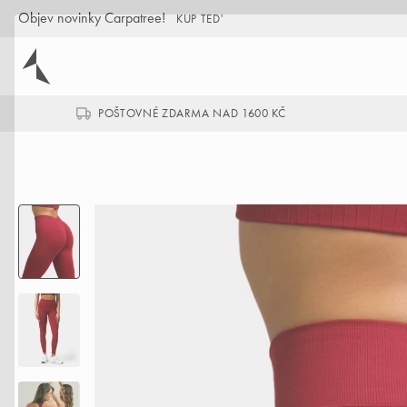
Objev novinky Carpatree!
KUP TED'
POŠTOVNÉ ZDARMA NAD 1600 KČ
bezešvé
legíny
s
vysokým
pasem