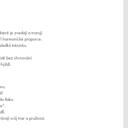
teré je zvedají a tvarují.
váří harmonické proporce.
sledků tréninku.
ístě bez shrnování.
 hýždí.
avu.
f!
tu tlaku.
egistrujte se a
že“.
lí.
ejte slevu -15 %!
ávají svůj tvar a pružnost.