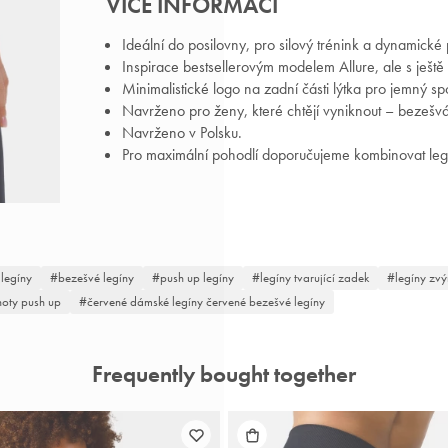
VÍCE INFORMACÍ
Náš new
k
Ideální do posilovny, pro silový trénink a dynamické
Inspirace bestsellerovým modelem Allure, ale s ještě
Minimalistické logo na zadní části lýtka pro jemný sp
Navrženo pro ženy, které chtějí vyniknout – bezešvá 
Navrženo v Polsku.
Pro maximální pohodlí doporučujeme kombinovat leg
legíny
bezešvé legíny
push up legíny
legíny tvarující zadek
legíny zvý
hoty push up
červené dámské legíny červené bezešvé legíny
Frequently bought together