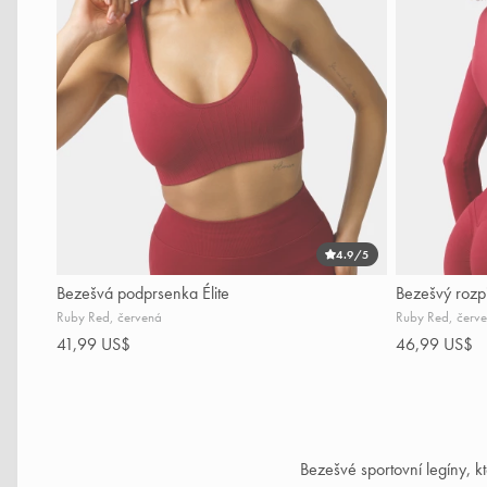
4.9
/5
Bezešvá podprsenka Élite
Bezešvý rozpi
Ruby Red, červená
Ruby Red, červ
41,99 US$
46,99 US$
Bezešvé sportovní legíny, k