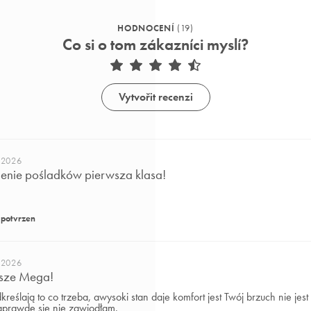
HODNOCENÍ
(
19
)
Co si o tom zákazníci myslí?
Vytvořit recenzi
 2026
lenie pośladków pierwsza klasa!
potvrzen
 2026
sze Mega!
reślają to co trzeba, awysoki stan daje komfort jest Twój brzuch nie jest 
aprawdę się nie zawiodłam.