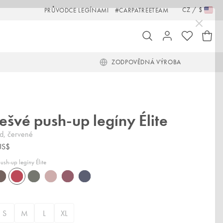
CZ
/
$
PRŮVODCE LEGÍNAMI
#CARPATREETEAM
ZODPOVĚDNÁ VÝROBA
ešvé push-up legíny Élite
d, červené
US$
ush-up legíny Élite
ousse
Ruby
Emerald
Opal
Amethyst
Sapphire
rown,
Red,
Green,
Pink,
Purple,
Blue,
nědé
červené
zelené
růžové
fialové
modré
S
M
L
XL