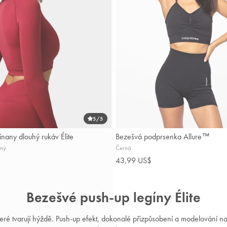
5
/5
nany dlouhý rukáv Élite
Bezešvá podprsenka Allure™
ený
Černá
43,99 US$
Bezešvé push-up legíny Élite
teré tvarují hýždě. Push-up efekt, dokonalé přizpůsobení a modelování na