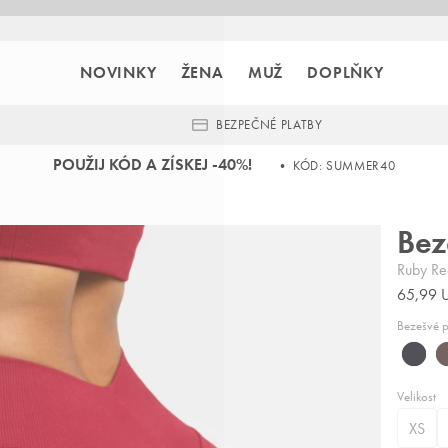
NOVINKY
ŽENA
MUŽ
DOPLŇKY
BEZPEČNÉ PLATBY
POUŽIJ KÓD A ZÍSKEJ -40%!
• KÓD: SUMMER40
Bez
Ruby Re
65,99 
Bezešvé p
Classic
M
Black,
B
Velikost
černé
h
XS