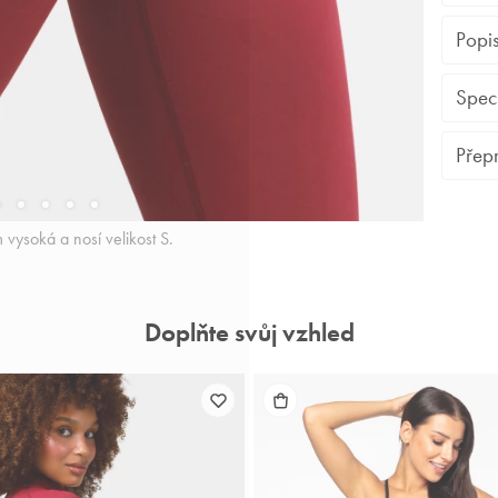
B
Popi
P
Modelu
D
Spec
zvýraz
N
liftin
Příje
Tělový
Přep
%).
vysoké
Větši
Jem
objed
bez
Neb
vysoká a nosí velikost S.
tři
Nec
stab
Neč
boč
Navrž
Doplňte svůj vzhled
Výrob
Biels