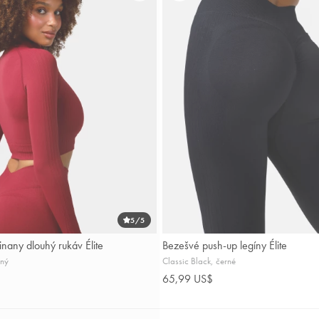
5
/5
nany dlouhý rukáv Élite
Bezešvé push-up legíny Élite
ený
Classic Black, černé
65,99 US$