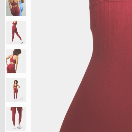
legíny,
které
zvýrazňují
hýždě
dámské
sportovní
legíny